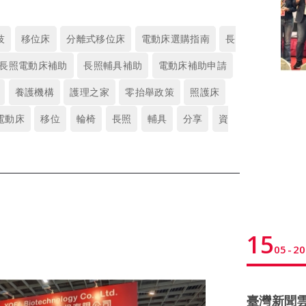
技
移位床
分離式移位床
電動床選購指南
長
長照電動床補助
長照輔具補助
電動床補助申請
養護機構
護理之家
零抬舉政策
照護床
電動床
移位
輪椅
長照
輔具
分享
資
15
05
20
臺灣新聞雲