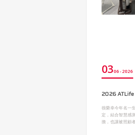
03
06
2026
2026 ATLi
很榮幸今年名一
定，結合智慧感
擔，也讓被照顧