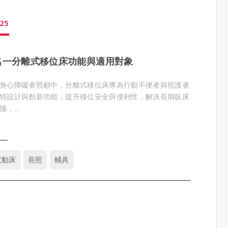
25
名一分離式移位床功能與適用對象
身心障礙者照顧中，分離式移位床專為行動不便者與照護者
特設計與創新功能，提升移位安全與便利性，解決長期臥床
惱，
提升移位便利性、電動升降系統減輕照護者負擔、六馬達架
、並配置防傾桿，安全設計 、多重守護，加倍安心。
監測技術，實現零接觸生理監測和即時異常警示，提升照護品
以科技與人性化設計守護長期臥床者的舒適與安全。
電動床
長照
輔具