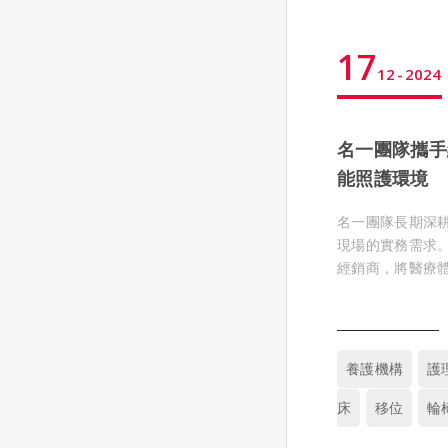
17
12
2024
名一團隊攜手
能照護環境
名一團隊長期深
現場的實務需求
經銷商，將醫療
升管理效能，優
養護機構
護
因應政府推動智
域轉型，減輕照
床
移位
輪
機構獎勵計畫需