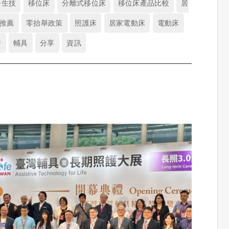
一生技
移位床
分離式移位床
移位床產品比較
居
推薦
零抬舉政策
照護床
居家電動床
電動床
椅
輔具
分享
資訊