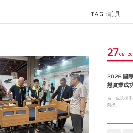
TAG :輔具
27
06
20
2026 
懋實業成
名一生技攜手
商機。