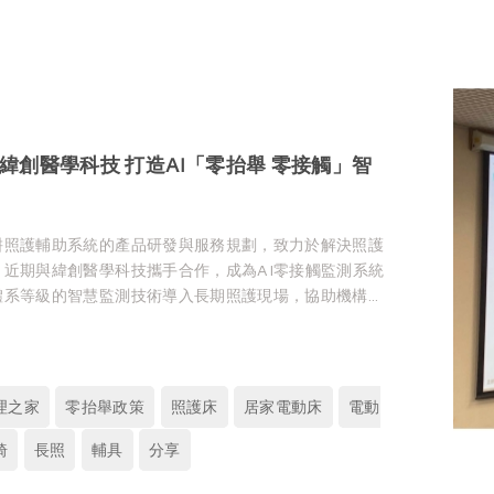
緯創醫學科技 打造AI「零抬舉 零接觸」智
耕照護輔助系統的產品研發與服務規劃，致力於解決照護
。近期與緯創醫學科技攜手合作，成為AI零接觸監測系統
體系等級的智慧監測技術導入長期照護現場，協助機構提
化照護品質。
理之家
零抬舉政策
照護床
居家電動床
電動
慧科技導入住宿型機構，促使機構朝向數位化與智慧化場
護負擔與風險，名ㄧ團隊參與由侒可傳媒舉辦的「住宿型
椅
長照
輔具
分享
求工作坊暨產品媒合會」，現場分享名ㄧ團隊與緯創醫學