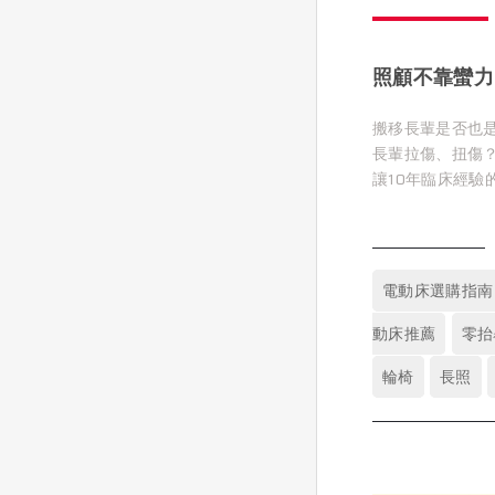
照顧不靠蠻力
搬移長輩是否也
長輩拉傷、扭傷
讓10年臨床經驗
有什麼合適輔具
減輕照顧負擔、
電動床選購指南
動床推薦
零抬
輪椅
長照