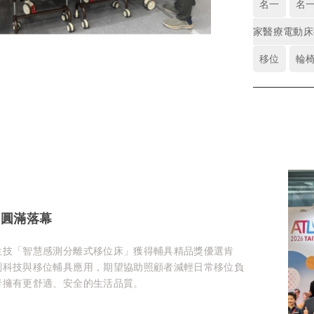
名一
名
家醫療電動床
移位
輪
fe 圓滿落幕
生技「智慧感測分離式移位床」獲得輔具精品獎優選肯
測科技與移位輔具應用，期望協助照顧者減輕日常移位負
者擁有更舒適、安全的生活品質。