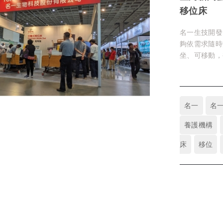
移位床
名一生技開發
夠依需求隨時
坐、可移動，
就能改變長者
名一
名
養護機構
床
移位