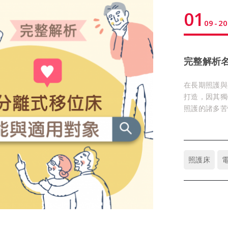
01
09
20
完整解析
在長期照護與
打造，因其獨
照護的諸多苦
專利側門設計
構更靈活操作
結合AI智能
質與安全性，
照護床