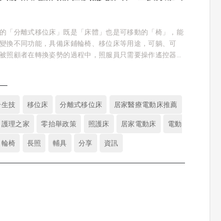
的「分離式移位床」既是「床體」也是可移動的「椅」，能
變換不同功能，具備床鋪輪椅、移位床等用途，可躺、可
被照顧者在轉換姿勢的過程中，照服員只需要操作遙控器，
的臥位，避免抱上抱下的動作。
一生技
移位床
分離式移位床
居家醫療電動床推薦
護理之家
零抬舉政策
照護床
居家電動床
電動
輪椅
長照
輔具
分享
資訊