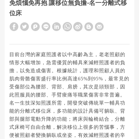
免煩惱免再抱 讓移位無負擔-名一分離式移
位床
目前台灣的家庭照護者以中高齡為主，老老照顧的
情形大幅增加，急需優質的輔具來減輕照護者的負
擔，以免造成傷害。根據統計，護理和照顧人員的
肌肉骨骼傷害盛行率比例高達
65%
到
95%
，最常見的
受傷部位為腰部、背部、肩膀，其次是頭頸部，因
此照服員的腰部、手臂痠痛等職業傷害非常普遍。
名一生技深知照護所需，開發突破傳統單一輔具功
能的分離式移位床，多功能的設計具備可躺臥、背
部與腿部電動升降的功能；將床與輪椅結合，分離
式床椅可自由合離，解決移位上很多的苦惱事，方
便被照顧者變換躺臥或坐姿，有效減輕照護者的辛