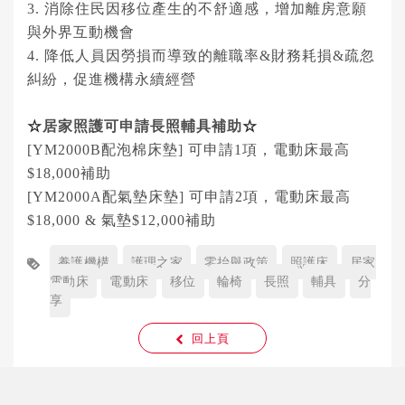
3. 消除住民因移位產生的不舒適感，增加離房意願
與外界互動機會
4. 降低人員因勞損而導致的離職率&財務耗損&疏忽
糾紛，促進機構永續經營
☆
居家照護可申請長照輔具補助
☆
[YM2000B
配泡棉床墊] 可申請1項，電動床最高
$18,000補助
[YM2000A
配氣墊床墊] 可申請2項，電動床最高
$18,000 & 氣墊$12,000補助
養護機構
護理之家
零抬舉政策
照護床
居家
電動床
電動床
移位
輪椅
長照
輔具
分
享
回上頁