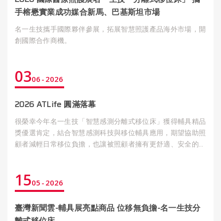
手榕懋實業成功媒合新馬、巴基斯坦市場
名一生技攜手國際夥伴參展，拓展智慧照護產品海外市場，開
創國際合作商機。
03
06
2026
2026 ATLife 圓滿落幕
很榮幸今年名一生技「智慧感測分離式移位床」獲得輔具精品
獎優選肯定，結合智慧感測科技與移位輔具應用，期望協助照
顧者減輕日常移位負擔，也讓被照顧者擁有更舒適、安全的生
活品質。
15
05
2026
臺灣新聞雲-輔具展亮點商品 位移無負擔-名一生技分
離式移位床