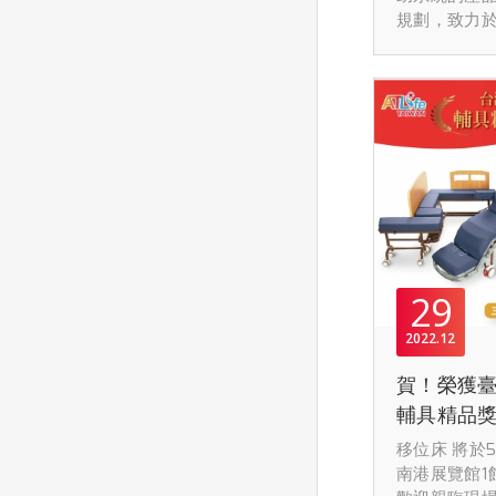
規劃，致力
場的實務需
創醫學科技
為AI零接觸
商，將醫療
慧監測技術
現場，協助
效能，優化
因應政府推
29
入住宿型機
朝向數位化
2022
12
轉型，減輕
賀！榮獲
險，名ㄧ團
傳媒舉辦的
輔具精品獎
獎勵計畫需
移位床 將於5
品媒合會」
南港展覽館1
ㄧ團隊與緯