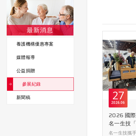
最新消息
養護機構優惠專案
媒體報導
公益捐贈
參展紀錄
27
新聞稿
2026
06
2026 
名一生技
床」 攜手
名一生技攜