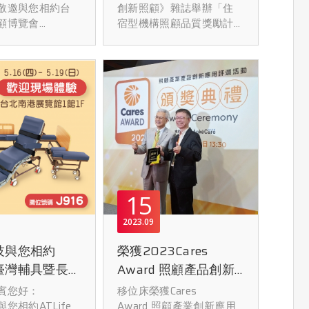
敬邀與您相約台
創新照顧》雜誌舉辦「住
顧博覽會
宿型機構照顧品質獎勵計
體驗分離式移位
畫需求工作坊暨產品媒合
！
會」台南場。臺南市社會
紹：
局局長盧禹璁表示，臺南
reurl.cc/myGKRY
市正式邁入超高齡社會，
紹：
長者比例超過20%，面對
it.ly/3ITzF1z
日益增加的長照需求，政
 ID：@yofacare
府積極推動長照3.0政策，
強調醫療與科技的結合。
5台北國際照顧博覽
名一生技長期深耕照護輔
助系統的研發與服務，攜
台北南港展覽館1
手緯創醫學科技，導入AI
15
零接觸智能照護系統，協
技攤位號碼：
助住宿型長照機構提升管
2023
09
理效能與照護品質。
技與您相約
榮獲2023Cares
25(四) -
fe臺灣輔具暨長期
Award 照顧產品創新
00 ~ 18:00 (最
展
應用獎
賓您好：
移位床榮獲Cares
30)
分離式移位床結合緯創醫
您相約ATLife
Award 照顧產業創新應用