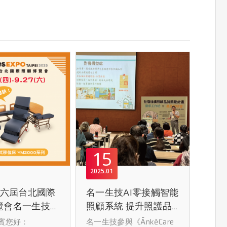
15
2025
01
第六屆台北國際
名一生技AI零接觸智能
覽會名一生技展
照顧系統 提升照護品
蒞臨
質與效率
賓您好：
名一生技參與《ĀnkěCare