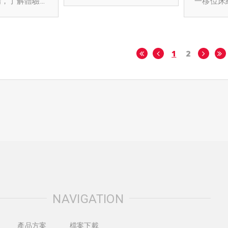
場，了解體驗
一移位床
及資通訊技
➤立即登入，展期免費參觀
床的特色
椅的設計
接觸智能照護
https://www.caresexpo.c
統電動照護床＋
移位床不
離式移位床。
om/zh-tw/visitor/login
若對分離
輔具等功能
員搬移病
毫米波感測技
(英文版報名參觀連結)
疑問，歡
椅可坐、可躺
以提升長
FDA二級醫材
https://caresexpo.com/en
電話：02-
1
2
腿部具電動升
康發展，
器材認證，實
-us/visitor/login
五 09:00-
其中還有
高精準度偵
加入LIN
離設計，可移動
己的病人
了解更多
解決轉移位苦
床。
家與機構環境及
提升照護品質
能照護系統特
護作業流程、執
材設備
整偵測：移位
灣及美國發明專
住民生理資
日本及中國專
料無遺漏，全
管理效能。
NAVIGATION
照補助☆
制：適用於多
室內、衛浴廁
產品方案
檔案下載