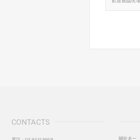
歡迎親臨現
作，結合AI
三合一移位
術，將AI零
1. 結合傳
系統導入分
輪椅＋移位
該系統透過
2. 獨特床
術，已通過T
臥，背部與
及日本福祉
降設計
現非接觸式
3. 自由合
測。
於室內外，
惱
4. 符合居
診療移動，
與效能
AI零接觸智
5. 簡化照
色：
行人力、器
生理數據完
6. 榮獲台
後即時監測
利，並取得
訊，確保資
利
面提升照護
CONTACTS
☆可申請長
隱私保護機
種場域，如
○影片介紹：
關於名一
電話：
02 82213669