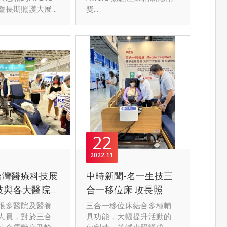
學科技的毫米波感測技術
暨長期照護大展
獎
入，展期免費參觀
裝置，開發AI零接觸智能
現場，體驗分離
此次評審來自長照產業、
www.caresexpo.c
照護系統，通過TFDA二級
的特色！
專家學者及日本業界貴賓
visitor/login
醫材與日本福祉器材認
ATLife臺灣輔具暨
從參選的61件產品中脫穎
證，可即時監測住民生理
大展
而出，感謝各方的肯定與
報名參觀連結)
數據，強化照護管理。系
台北南港展覽館1
支持
caresexpo.com/en
統兼顧隱私保護，適用於
-
r/login
多種場域，並整合至後台
技攤位號碼：
多功能結合的移位輔具-移
系統，提升管理效率，搭
位床
配LINE推播與警報功能，
6(四) - 5.19(日)
當需要移位與照護工作
有效減輕照護壓力。
:00AM ~
時，能夠安心且輕鬆使用
 (最終日至
使用過程中有效節省照護
22
流程及人力，降低因勞損
錄預約，展期免費
而導致的離職率
2022
11
「分離式移位床」結合電
體貼照顧照護者的辛勞，
動床與輪椅功能，側邊門
 台灣醫療科技展
中時新聞-名一生技三
eurl.cc/Rqn02r
也提升被照護者的生活尊
一打開，1人就可以將病人
含)以上憑證件可免
嚴
技與各大醫院同
合一移位床 攻長照
離床離房，降低人力負擔
與風險，並符合緊急應變
很多醫院及醫養
三合一移位床結合多種輔
我們會不斷精進產品，持
需求（EOP），將病人移位
人員，對於三合
具功能，大幅提升活動的
續開發擴充選配配件
的方便性，避免額外人力