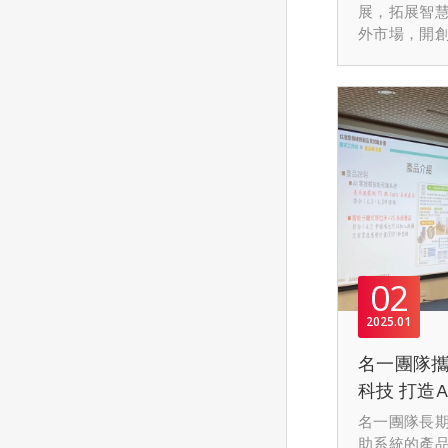
功媒合新
展，拓展智
外市場，開
市場
機。
02
2025
01
名一團隊
科技 打造
零接觸」
名一團隊長
助系統的產