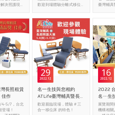
於解決照護現
歡迎到場體驗分離式移位
臺灣輔具
➤立即登
求。近期與緯
床的特色！
歡迎親臨
https://
攜手合作，成
○影片介紹：
式移位床
om/zh-tw/
監測系統經銷
https://bit.ly/3PN8bxm
☆2024
體系等級的智
○官網介紹：
長期照護
(英文版
導入長期照護
https://bit.ly/3ITzF1z
☆地點：
https://
機構提升管理
○線上服務平台：
館1F
-us/visito
照護品質。
https://bit.ly/3cMJbrp
☆名一生
J916
☆2024台北國際照顧博覽
☆日期：5.1
會
☆時間：10
動智慧科技導
☆地點：台北南港展覽館1
6:00PM
29
16
構，促使機構
館4F
5:00PM)
與智慧化場域
☆名一生技攤位號碼：
➤立即登
2022
12
2022
12
照護負擔與風
N0601
參觀
臺灣長照租賃
名一生技與您相約
2022
隊參與由侒可
☆日期：9.12(四) -
https://r
「住宿型機構
9.14(六)
*65歲(
 佳作
ATLife臺灣輔具暨長期
名ㄧ生
求工作坊暨產
☆時間：10:00 ~ 18:00 (最
登錄入
照護大展
場展出
/4-5/7，台北
歡迎親臨現場，體驗 #三
展覽期間
，現場分享名
終日至17:00)
館登場！
合一移位床 的特色！
機構相關
創醫學科技合