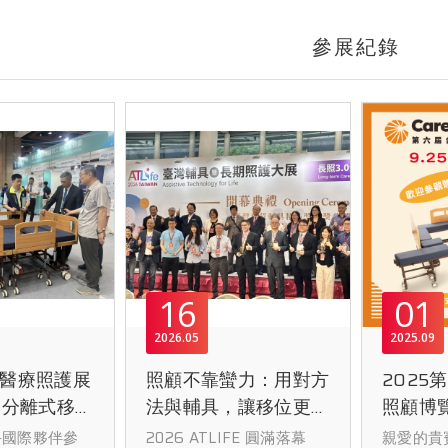
參展紀錄
16
01
2026
05
2025
09
國際醫療照護展
照顧不靠蠻力：用對方
2025
「分離式移位
法與輔具，讓移位更安
照顧博
榕懋實業成
全、更省力
區敬邀
手國際夥伴參
2026 ATLIFE 圓滿落幕
親愛的貴