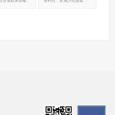
結合電動床及輪
便利性，並減少照護成
以體恤照護者與長期臥床
需求及搬運過程中的二次
很感興趣，
本，讓照護者與被照護者
朋友為核心，持續深耕長
風險，為機構提供更高效
但能減輕照護人
也都擁有「雙安全雙照
式移位床有任何
照產業
且安全的應對方案。
人的負擔，還可
護」的保障。創新的設計
迎聯繫我們喔！
臥病人的身心健
貼心照顧到使用者、兼顧
82213669(一~
Anke Care得獎報導：
病患生活尊嚴，同時減輕
18:00)
https://reurl.cc/r6aO8b
醫院主任表示自
家屬及照護人員的負擔。
E好友(一對一客服)
名一生技積極協助機構申
非常需要這張
資訊
請「住宿機構照顧品質獎
勵計畫」，提供高效智慧
照護方案，推動機構數位
化、智慧化，打造安全、
友善的照護環境，迎接高
齡化社會挑戰。
YOFA 名一生物科技
電話：02-82213669
Email：sales@yofa-
tech.com