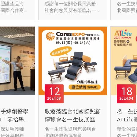
馬、巴基斯坦
慧照護產品海
感謝每一位關心長照高齡
名一生技
創國際合作商
社會的您與所有蒞臨名一
北國際照
的家屬、老朋友、照服
歡迎到場
員、個案管理師、輔具中
床的特色
心夥伴、長照機構代表及
○影片介
各個廠商，以及來自海內
https://
外的專業人士與照顧家
○官網介
庭。
https://b
○官方line
☆202
會
☆地點：
12
18
館4F
☆名一生
2024
08
2024
04
N0525
攜手緯創醫學
敬邀蒞臨台北國際照顧
名一生
☆日期：9.
9.27(六)
AI「零抬舉
博覽會名一生技展區
ATLi
☆時間：10:
智能照護環境
照護大
期深耕照護輔
名一生技敬邀與您參與台
親愛的貴
終日至16:
品研發與服務
北國際照顧博覽會
名一生技與