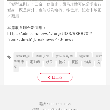
「變型金剛」：三合一移位床，因為床體可依需求進行
變身，既是床鋪，也能成為輪椅、移位床。記者卜敏正
／翻攝
本篇取自聯合新聞網：
https://udn.com/news/story/7323/6868701?
from=udn-ch1_breaknews-1-0-news
養護機構
護理之家
零抬舉政策
照護床
居家
電動床
電動床
移位
輪椅
長照
輔具
分
享
回上頁
電話：
02 82213669
信箱：
sales@yofa-tech.com