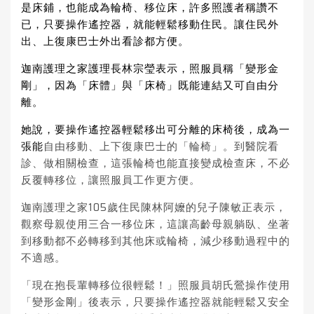
是床鋪，也能成為
輪椅
、移位床，許多照護者稱讚不
已，只要操作遙控器，就能輕鬆移動住民。讓住民外
出、上復康
巴士
外出看診都方便。
迦南護理之家護理長林宗瑩表示，
照服員
稱「變形金
剛」，因為「床體」與「床椅」既能連結又可自由分
離。
她說，要操作遙控器輕鬆移出可分離的床椅後，成為一
張能
自由移動、上下復康巴士的「輪椅」。到醫院看
診、做相關檢查，這張輪椅也能直接變成檢查床，不必
反覆轉移位，讓照服員工作更方便。
迦南護理之家105歲住民陳林阿嬤的兒子陳敏正表示，
觀察母親使用三合一移位床，這讓高齡母親躺臥、坐著
到移動都不必轉移到其他床或輪椅，減少移動過程中的
不適感。
「現在抱長輩轉移位很輕鬆！」照服員胡氏鶯操作使用
「變形金剛」後表示，只要操作遙控器就能輕鬆又安全