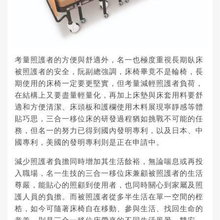
考量照護者的方便與舒適外，名一也極度重視長期臥床
被照護者的安全，阮副總強調，床椅畢竟不是輪椅，長
期使用的床椅一定要更堅實，但考量減輕照護者負荷，
在結構上又要盡量輕量化，再加上床墊與床套用料要舒
適和方便清潔、床頭板和護欄使用木料展現寧靜感等體
貼巧思，三合一移位床的研發過程猶如挑戰不可能的任
務，但名一的努力已得到國內發明專利，以及日本、中
國專利，美國的發明專利則是正在申請中。
減少照護者負擔同時增加其生活餘裕，無論喘息或再投
入職場，名一生技的三合一移位床兼顧被照護者的生活
尊嚴，能貼心的照顧到使用者，也同時關心到家屬及照
護人員的負擔。而被照護者從多半生活在單一空間的桎
梏，如今可隨著床椅自在移動、參與生活、找回生命的