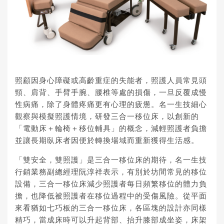
照顧因身心障礙或高齡重症的失能者，照護人員常見頭
頸、肩背、手臂手腕、腰椎等處的損傷，一旦反覆成慢
性病痛，除了身體疼痛更有心理的疲憊。名一生技細心
觀察與模擬照護情境，研發
三合一移位床
，以創新的
「電動床＋輪椅＋移位輔具」的概念，減輕照護者負擔
並讓長期臥床者因便於轉換場域而重新獲得生活感。
「雙安全，雙照護」是
三合一移位床
的期待，名一生技
行銷業務副總經理阮淳祥表示，有別於坊間常見的移位
設備，三合一移位床減少照護者每日頻繁移位的體力負
擔，也降低被照護者在移位過程中的受傷風險。從平面
來看猶如七巧板的三合一移位床，各區塊的設計亦同樣
精巧，當成床時可以升起背部、抬升膝部成坐姿，床架