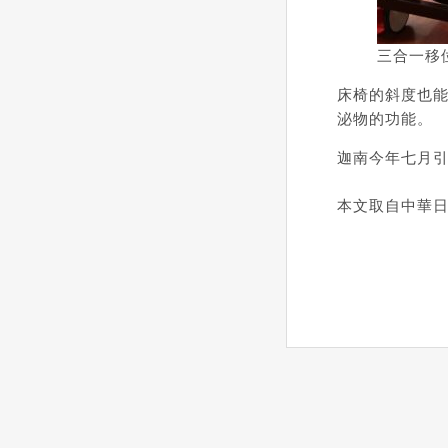
三合一移
床椅的斜度也
泌物的功能。
迦南今年七月
本文取自中華