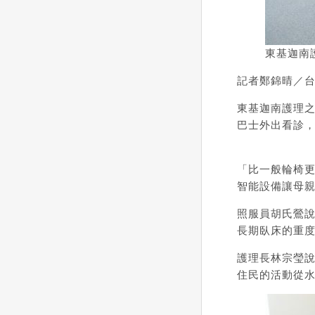
東基迦南
記者鄭錦晴／
東基迦南護理
巴士外出看診
「比一般輪椅
智能設備讓母
照服員胡氏鶯
長期臥床的重
護理長林宗瑩
住民的活動從