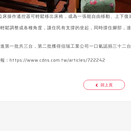
位床操作遙控器可輕鬆移出床椅，成為一張能自由移動、上下復
能輕鬆調整成各種角度，讓住民有支撐的坐起，同時撐住腳部，
引進第一批共三台，第二批獲得信瑞工業公司一口氣認捐三十二
日報：
https://www.cdns.com.tw/articles/722242
回上頁