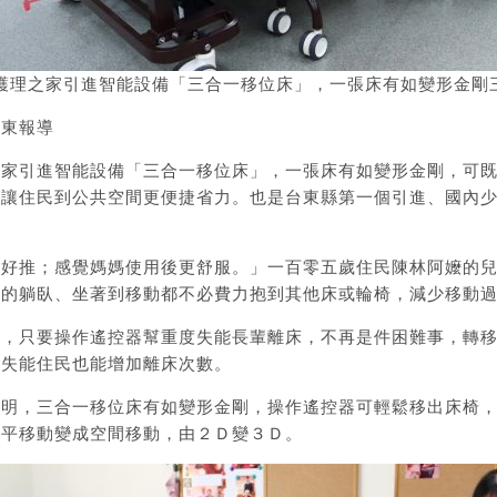
護理之家引進智能設備「三合一移位床」，一張床有如變形金剛
台東報導
之家引進智能設備「三合一移位床」，一張床有如變形金剛，可
，讓住民到公共空間更便捷省力。也是台東縣第一個引進、國內
更好推；感覺媽媽使用後更舒服。」一百零五歲住民陳林阿嬤的
親的躺臥、坐著到移動都不必費力抱到其他床或輪椅，減少移動
說，只要操作遙控器幫重度失能長輩離床，不再是件困難事，轉
度失能住民也能增加離床次數。
說明，三合一移位床有如變形金剛，操作遙控器可輕鬆移出床椅
水平移動變成空間移動，由２Ｄ變３Ｄ。