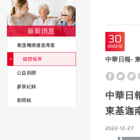
最新消息
30
養護機構優惠專案
2022
12
中華日報- 
媒體報導
公益捐贈
參展紀錄
中華日報
新聞稿
東基迦
2022-12-27