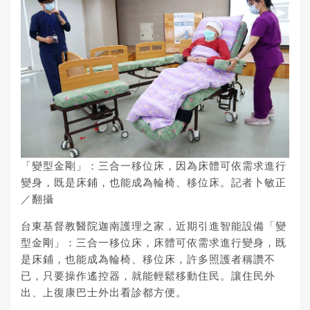
「變型金剛」：三合一移位床，因為床體可依需求進行
變身，既是床鋪，也能成為輪椅、移位床。記者卜敏正
／翻攝
台東基督教醫院迦南護理之家，近期引進智能設備「變
型金剛」：三合一移位床，床體可依需求進行變身，既
是床鋪，也能成為
輪椅
、移位床，許多照護者稱讚不
已，只要操作遙控器，就能輕鬆移動住民。讓住民外
出、上復康
巴士
外出看診都方便。