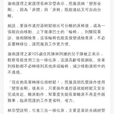
迦南護理之家護理長林宗瑩表示，
照服員
稱「變形金
剛」，因為「床體」與「床椅」既能連結又可自由分
離。
她說，要操作遙控器輕鬆移出可分離的床椅後，成為一
張能自由移動、上下復康巴士的「輪椅」。到醫院看
診、做相關檢查，這張輪椅也能直接變成檢查床，不必
反覆轉移位，讓照服員工作更方便。
迦南護理之家105歲住民陳林阿嬤的兒子陳敏正表示，
觀察母親使用三合一移位床，這讓高齡母親躺臥、坐著
到移動都不必轉移到其他床或輪椅，減少移動過程中的
不適感。
「現在抱長輩轉移位很輕鬆！」照服員胡氏鶯操作使用
「變形金剛」後表示，只要操作遙控器就能輕鬆又安全
完成坐起、離床動作，幫重度失能長輩離床不再是件困
難事，臨床照護的工作更省時、省力。
林宗瑩說明，引進三合一移位床，主要是基於永續經營