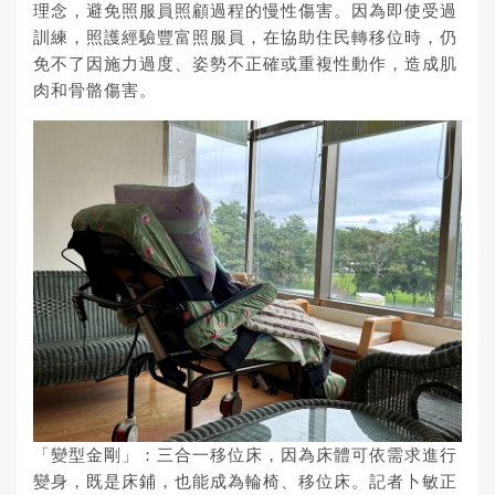
理念，避免照服員照顧過程的慢性傷害。因為即使受過
訓練，照護經驗豐富照服員，在協助住民轉移位時，仍
免不了因施力過度、姿勢不正確或重複性動作，造成肌
肉和骨骼傷害。
「變型金剛」：三合一移位床，因為床體可依需求進行
變身，既是床鋪，也能成為輪椅、移位床。記者卜敏正