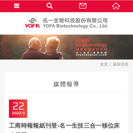
首頁
最新消息
媒體報導
22
2022
11
工商時報報紙刊登-名一生技三合一移位床